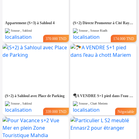
Appartement (S+3) à Sahloul 4
(S+2) Directe Promoteur à Cité Rayhanne
Sousse , Sahloul
Sousse , Sousse Riadh
370.000 TND
174.000 TND
(S+2) à Sahloul avec Place de Parking
🪂A VENDRE S+1 pied dans l’eau à chott Mariem
Sousse , Sahloul
Sousse , Chatt Meriem
339.000 TND
Négociable