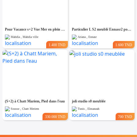
Pour Vacance s+2 Vue Mer en plein Zone Touristique Mahdia
Particulier L S2 meublé Ennasr2 pour étranger
Mahdia , Mahdia ville
Ariana , Ennasr
1.400 TND
1.600 TND
(S+2) à Chatt Mariem, Pied dans l'eau
joli studio s0 meublée
Sousse , Chatt Meriem
Tunis , Elmanzah
330.000 TND
700 TND