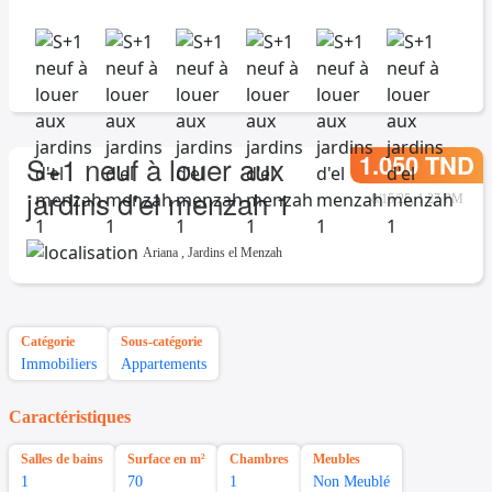
1.050 TND
S+1 neuf à louer aux
jardins d'el menzah 1
8/15/25, 1:27 PM
Ariana
,
Jardins el Menzah
Catégorie
Sous-catégorie
Immobiliers
Appartements
Caractéristiques
Salles de bains
Surface en m²
Chambres
Meubles
1
70
1
Non Meublé