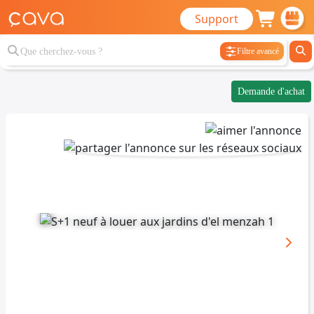
Support
Filtre avancé
Demande d'achat