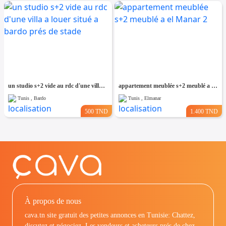
un studio s+2 vide au rdc d'une villa a louer situé a bardo prés de stade
appartement meublée s+2 meublé a el Manar 2
Tunis , Bardo
Tunis , Elmanar
500 TND
1.400 TND
À propos de nous
cava.tn site gratuit des petites annonces en Tunisie: Chattez,
discutez et négociez. Les vendeurs et acheteurs prés de chez