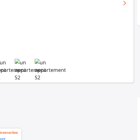
transaction
uer