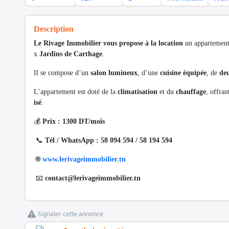
Description
Le Rivage Immobilier vous propose à la location
un appartemen
x
Jardins de Carthage
.
Il se compose d’un
salon lumineux
, d’une
cuisine équipée
, de
de
L’appartement est doté de la
climatisation
et du
chauffage
, offra
isé
.
💰
Prix : 1300 DT/mois
📞
Tél / WhatsApp : 58 094 594 / 58 194 594
🌐
www.lerivageimmobilier.tn
📧
contact@lerivageimmobilier.tn
Signaler cette annonce