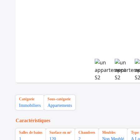
Catégorie
Sous-catégorie
Immobiliers
Appartements
Caractéristiques
Salles de bains
Surface en m²
Chambres
Meubles
Type 
1
120
2
Non Meublé
A Lo