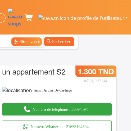
Filtre avancé
Rechercher
un appartement S2
1.300 TND
8/7/25, 9:37 AM
Tunis
,
Jardins De Carthage
Numéro de téléphone :
58094594
Numéro WhatsApp :
21658194594