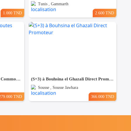
Tunis , Gammarth
1.000 TND
2.600 TND
(S+3) à Sousse Proche de toutes Commodités
(S+3) à Bouhsina el Ghazali Direct Promoteur
Sousse , Sousse Jawhara
279.000 TND
366.000 TND