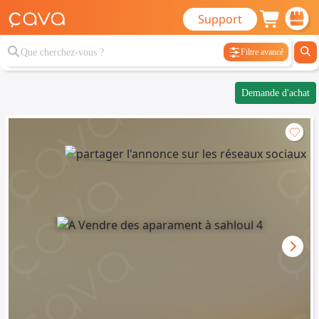
Support
Filtre avancé
Demande d'achat