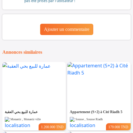
pas été prises par l'utilisateur !
Ajouter un commentaire
Annonces similaires
عمارة للبيع بحي العقبة
Appartement (S+2) à Cité Riadh 5
Monastir , Monastir ville
Sousse , Sousse Riadh
1.200.000 TND
179.000 TND