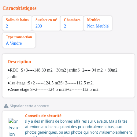
Caractéristiques
Salles de bains
Surface en m²
Chambres
Meubles
2
200
2
Non Meublé
Type transaction
A Vendre
Description
●RDC: S+3----148.30 m2 +30m2 jardinS+2---- 94 m2 + 80m2
jardin.
●1er étage :S+2 -----124.5 m2S+2------112.5 m2.
●2eme étage S+2-------124.5 m2S+2-------112.5 m2.
Signaler cette annonce
Conseils de sécurité
Il y a des millions de bonnes affaires sur Cava.tn. Mais faites
attention aux biens qui ont des prix ridiculement bas, aux
photos génériques, ou aux photos qui n'ont vraisemblablement