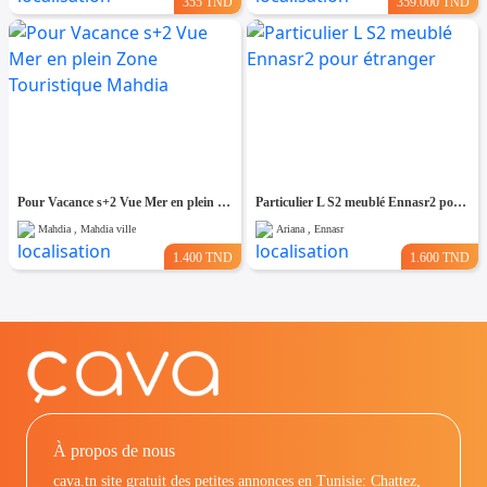
355 TND
359.000 TND
Pour Vacance s+2 Vue Mer en plein Zone Touristique Mahdia
Particulier L S2 meublé Ennasr2 pour étranger
Mahdia , Mahdia ville
Ariana , Ennasr
1.400 TND
1.600 TND
À propos de nous
cava.tn site gratuit des petites annonces en Tunisie: Chattez,