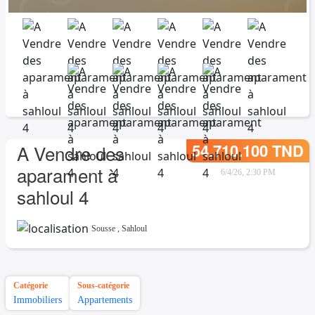
54.710.100 TND
A Vendre des
aparament à
6/4/26, 2:30 PM
sahloul 4
Sousse
,
Sahloul
Catégorie
Sous-catégorie
Immobiliers
Appartements