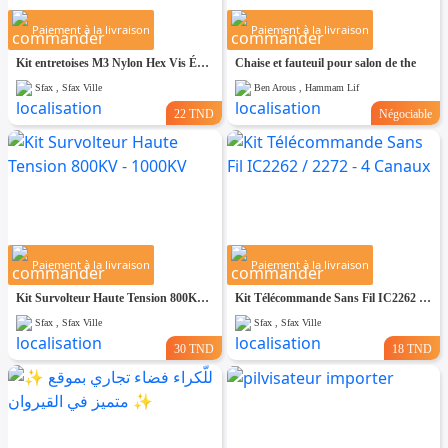
Paiement à la livraison
Paiement à la livraison
Kit entretoises M3 Nylon Hex Vis Écrou (120pcs)
Chaise et fauteuil pour salon de the
Sfax , Sfax Ville
Ben Arous , Hammam Lif
22 TND
Négociable
Paiement à la livraison
Paiement à la livraison
Kit Survolteur Haute Tension 800KV - 1000KV
Kit Télécommande Sans Fil IC2262 / 2272 - 4 Canaux
Sfax , Sfax Ville
Sfax , Sfax Ville
30 TND
18 TND