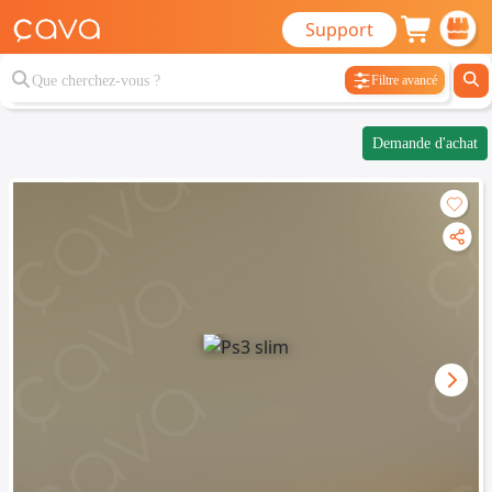
Support
Filtre avancé
Demande d'achat