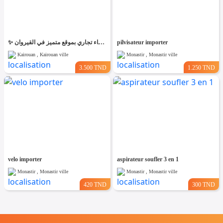
✨ للّكراء فضاء تجاري بموقع متميز في القيروان ✨
pilvisateur importer
Kairouan , Kairouan ville
Monastir , Monastir ville
3.500 TND
1.250 TND
velo importer
aspirateur soufler 3 en 1
Monastir , Monastir ville
Monastir , Monastir ville
420 TND
300 TND