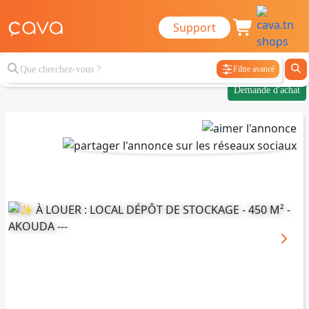
Support
Filtre avancé
Demande d'achat