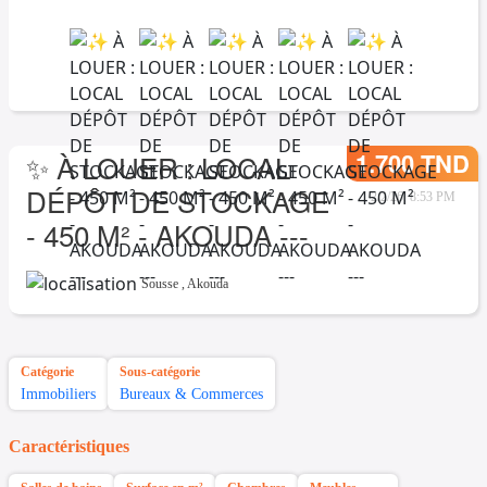
1.700 TND
✨ À LOUER : LOCAL
DÉPÔT DE STOCKAGE
2/2/26, 8:53 PM
- 450 M² - AKOUDA ---
Sousse
,
Akouda
Catégorie
Sous-catégorie
Immobiliers
Bureaux & Commerces
Caractéristiques