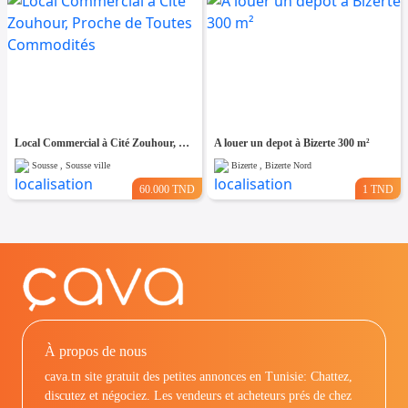
Local Commercial à Cité Zouhour, Proche de Toutes Commodités
A louer un depot à Bizerte 300 m²
Sousse , Sousse ville
Bizerte , Bizerte Nord
60.000 TND
1 TND
À propos de nous
cava.tn site gratuit des petites annonces en Tunisie: Chattez,
discutez et négociez. Les vendeurs et acheteurs prés de chez