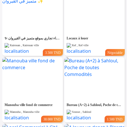
✨ للّكراء فضاء تجاري بموقع متميز في القيروان ✨
Locaux à louer
Kairouan , Kairouan ville
Kef , Kef ville
3.500 TND
Négociable
Manouba ville fond de commerce
Bureau (A+2) à Sahloul, Poche de toutes Commodités
Manouba , Manouba ville
Sousse , Sahloul
38.000 TND
1.500 TND