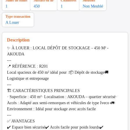
Salles de bains
Surface en m²
Chambres
Meubles
1
450
1
Non Meublé
Type transaction
A Louer
Description
✨ À LOUER : LOCAL DÉPÔT DE STOCKAGE - 450 M² -
AKOUDA
---
📍 RÉFÉRENCE : R201
Local spacieux de 450 m² idéal pour :📦 Dépôt de stockage🚚
Logistique et entreposage
---
🏗️ CARACTÉRISTIQUES PRINCIPALES
· Superficie : 450 m²· Localisation : AKOUDA – quartier sécurisé·
Accès : Adapté aux semi-remorques et véhicules de type Iveco 🚛·
Environnement : Idéal pour stockage avec accès facile
---
✅ AVANTAGES
✔️ Espace bien sécurisé✔️ Accès facile pour poids lourds✔️