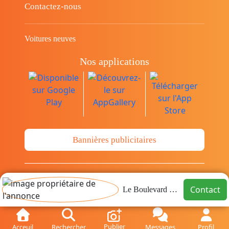
Contactez-nous
Voitures neuves
Nos applications
Bannières publicitaires
© Copyright 2014-2026 Cava.tn Limited Tous
Contact
Le Boulevard immo
les droits sont réservés.
Publier
Acceuil
Rechercher
Messages
Profil