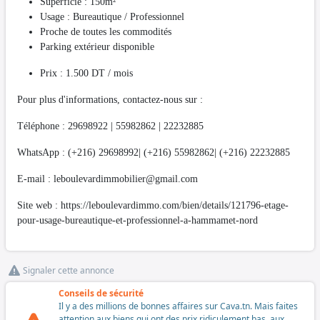
Superficie : 150m²
Usage : Bureautique / Professionnel
Proche de toutes les commodités
Parking extérieur disponible
Prix : 1.500 DT / mois
Pour plus d'informations, contactez-nous sur :
Téléphone : 29698922 | 55982862 | 22232885
WhatsApp : (+216) 29698992| (+216) 55982862| (+216) 22232885
E-mail :
leboulevardimmobilier@gmail.com
Site web : https://leboulevardimmo.com/bien/details/121796-etage-
pour-usage-bureautique-et-professionnel-a-hammamet-nord
Signaler cette annonce
Conseils de sécurité
Il y a des millions de bonnes affaires sur Cava.tn. Mais faites
attention aux biens qui ont des prix ridiculement bas, aux