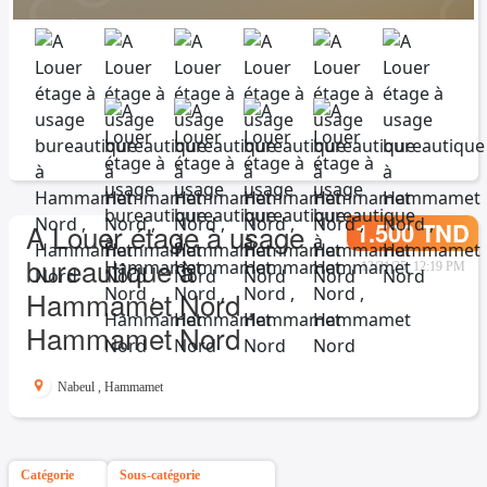
1.500 TND
A Louer étage à usage
bureautique à
12/31/25, 12:19 PM
Hammamet Nord ,
Hammamet Nord
Nabeul
,
Hammamet
Catégorie
Sous-catégorie