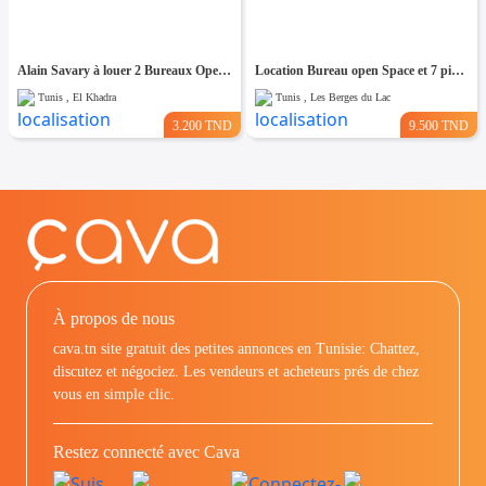
Alain Savary à louer 2 Bureaux Open space
Location Bureau open Space et 7 pieces
Tunis , El Khadra
Tunis , Les Berges du Lac
3.200 TND
9.500 TND
À propos de nous
cava.tn site gratuit des petites annonces en Tunisie: Chattez,
discutez et négociez. Les vendeurs et acheteurs prés de chez
vous en simple clic.
Restez connecté avec Cava