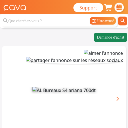
Support
Filtre avancé
Demande d'achat