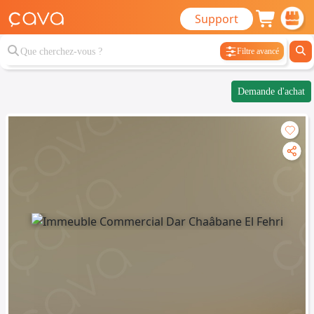
Support
Filtre avancé
Demande d'achat