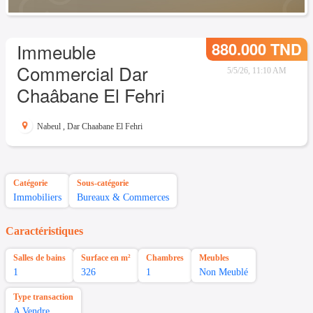
880.000 TND
Immeuble
Commercial Dar
5/5/26, 11:10 AM
Chaâbane El Fehri
Nabeul
,
Dar Chaabane El Fehri
Catégorie
Sous-catégorie
Immobiliers
Bureaux & Commerces
Caractéristiques
Salles de bains
Surface en m²
Chambres
Meubles
1
326
1
Non Meublé
Type transaction
A Vendre