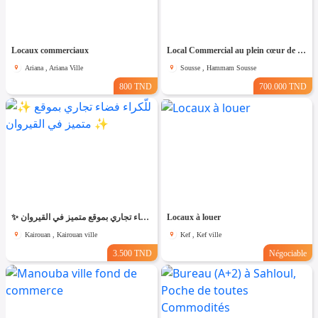
Locaux commerciaux
Local Commercial au plein cœur de la zone touristique
Ariana , Ariana Ville
Sousse , Hammam Sousse
800 TND
700.000 TND
✨ للّكراء فضاء تجاري بموقع متميز في القيروان ✨
Locaux à louer
Kairouan , Kairouan ville
Kef , Kef ville
3.500 TND
Négociable