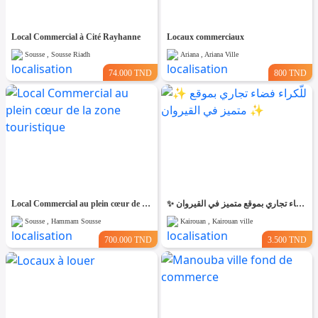
Local Commercial à Cité Rayhanne
Locaux commerciaux
Sousse , Sousse Riadh
Ariana , Ariana Ville
74.000 TND
800 TND
Local Commercial au plein cœur de la zone touristique
✨ للّكراء فضاء تجاري بموقع متميز في القيروان ✨
Sousse , Hammam Sousse
Kairouan , Kairouan ville
700.000 TND
3.500 TND