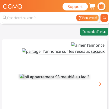
Support
Filtre avancé
Demande d'achat