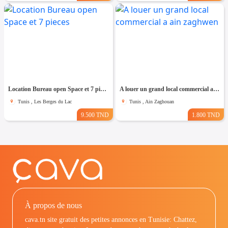
Location Bureau open Space et 7 pieces
A louer un grand local commercial a ain zaghwen
Tunis , Les Berges du Lac
Tunis , Ain Zaghouan
9.500 TND
1.800 TND
À propos de nous
cava.tn site gratuit des petites annonces en Tunisie: Chattez,