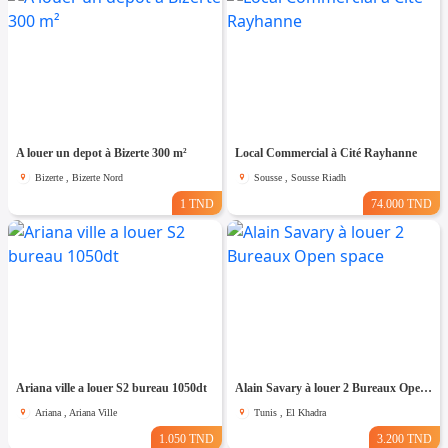
A louer un depot à Bizerte 300 m²
Local Commercial à Cité Rayhanne
Bizerte , Bizerte Nord
Sousse , Sousse Riadh
1 TND
74.000 TND
Ariana ville a louer S2 bureau 1050dt
Alain Savary à louer 2 Bureaux Open space
Ariana , Ariana Ville
Tunis , El Khadra
1.050 TND
3.200 TND