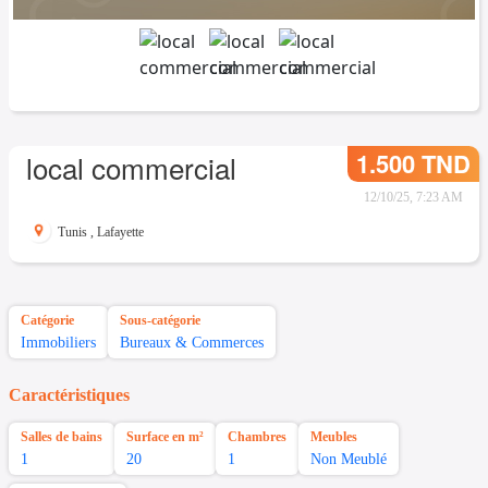
1.500 TND
local commercial
12/10/25, 7:23 AM
Tunis
,
Lafayette
Catégorie
Sous-catégorie
Immobiliers
Bureaux & Commerces
Caractéristiques
Salles de bains
Surface en m²
Chambres
Meubles
1
20
1
Non Meublé