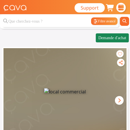
Support
Filtre avancé
Demande d'achat