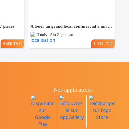
7 pieces
A louer un grand local commercial a ain zaghwen
Tunis , Ain Zaghouan
9.500 TND
1.800 TND
Nos applications