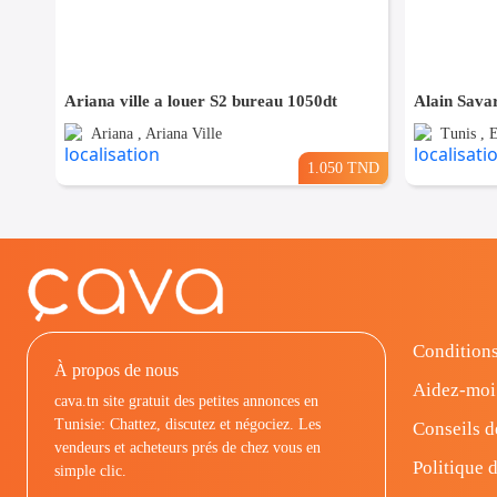
Ariana ville a louer S2 bureau 1050dt
Ariana , Ariana Ville
Tunis , 
1.050 TND
Conditions
À propos de nous
Aidez-moi
cava.tn site gratuit des petites annonces en
Tunisie: Chattez, discutez et négociez. Les
Conseils d
vendeurs et acheteurs prés de chez vous en
Politique d
simple clic.