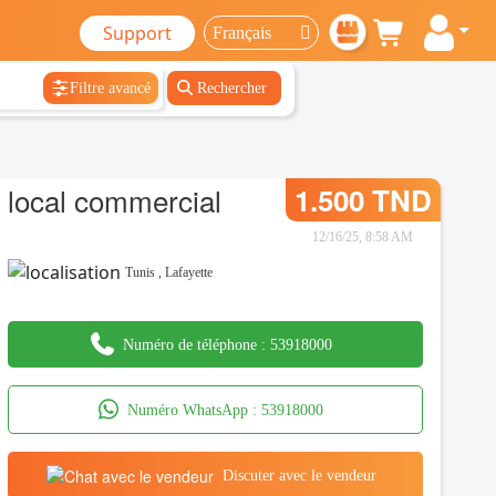
Support
Filtre avancé
Rechercher
local commercial
1.500 TND
12/16/25, 8:58 AM
Tunis
,
Lafayette
Numéro de téléphone :
53918000
Numéro WhatsApp :
53918000
Discuter avec le vendeur