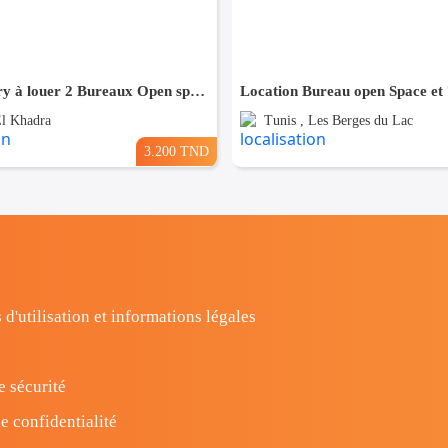
Alain Savary à louer 2 Bureaux Open space
Location Bureau open Space et 
El Khadra
Tunis , Les Berges du Lac
3.200 TND
 d'utilisation et informations légales
e sécurité
e confidentialité