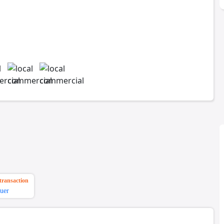
transaction
uer