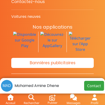
Contactez-nous
Voitures neuves
Nos applications
Bannières publicitaires
© Copyright 2014-2026 Cava.tn
Mohamed Amine Dhene
Contact
Limited Tous les droits sont réservés.
MAD
Publier
Acceuil
Rechercher
Messages
Profil