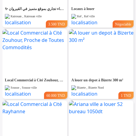
✨ للّكراء فضاء تجاري بموقع متميز في القيروان ✨
Locaux à louer
Kairouan , Kairouan ville
Kef , Kef ville
3.500 TND
Négociable
Local Commercial à Cité Zouhour, Proche de Toutes Commodités
A louer un depot à Bizerte 300 m²
Sousse , Sousse ville
Bizerte , Bizerte Nord
60.000 TND
1 TND