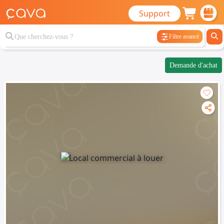
Support
Filtre avancé
Demande d'achat