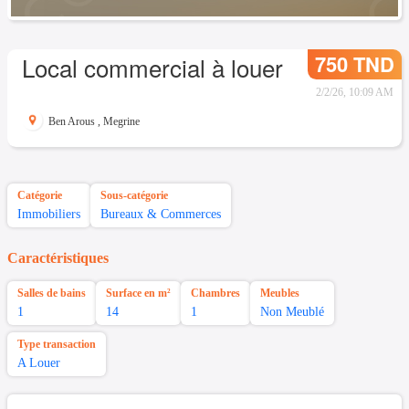
750 TND
Local commercial à louer
2/2/26, 10:09 AM
Ben Arous
,
Megrine
Catégorie
Sous-catégorie
Immobiliers
Bureaux & Commerces
Caractéristiques
Salles de bains
Surface en m²
Chambres
Meubles
1
14
1
Non Meublé
Type transaction
A Louer