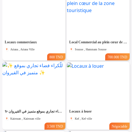
Locaux commerciaux
Local Commercial au plein cœur de la zone touristique
Ariana , Ariana Ville
Sousse , Hammam Sousse
800 TND
700.000 TND
✨ للّكراء فضاء تجاري بموقع متميز في القيروان ✨
Locaux à louer
Kairouan , Kairouan ville
Kef , Kef ville
3.500 TND
Négociable