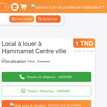
Filtre avancé
Rechercher
Local à louer à
1 TND
Hammamet Centre ville
6/2/26, 10:36 AM
Nabeul
,
Hammamet
Numéro de téléphone :
26699489
Numéro WhatsApp :
26699489
Discuter avec le vendeur