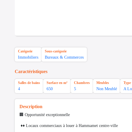
Catégorie
Sous-catégorie
Immobiliers
Bureaux & Commerces
Caractéristiques
Salles de bains
Surface en m²
Chambres
Meubles
Type 
4
650
5
Non Meublé
A Lo
Description
🏢 Opportunité exceptionnelle
♦️♦️ Locaux commerciaux à louer à Hammamet centre-ville