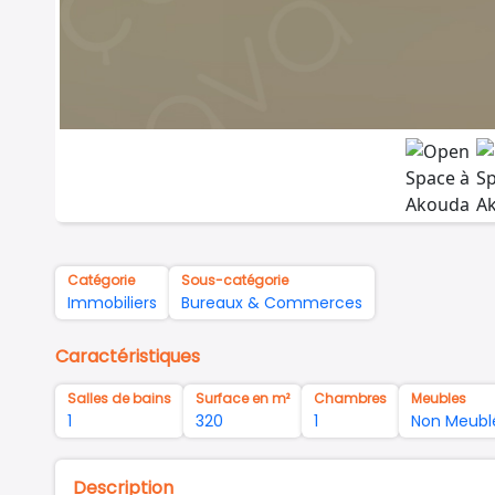
Catégorie
Sous-catégorie
Immobiliers
Bureaux & Commerces
Caractéristiques
Salles de bains
Surface en m²
Chambres
Meubles
1
320
1
Non Meubl
Description