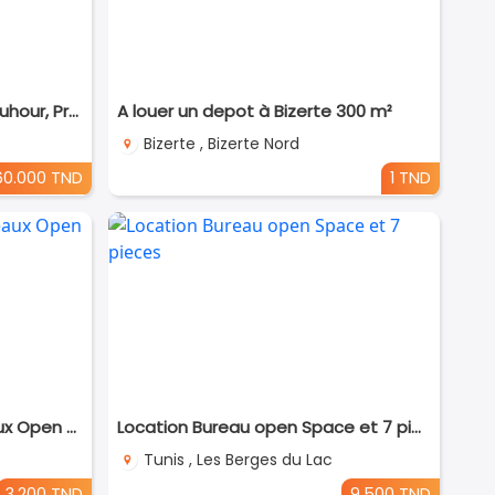
Local Commercial à Cité Zouhour, Proche de Toutes Commodités
A louer un depot à Bizerte 300 m²
Bizerte , Bizerte Nord
60.000 TND
1 TND
Alain Savary à louer 2 Bureaux Open space
Location Bureau open Space et 7 pieces
Tunis , Les Berges du Lac
3.200 TND
9.500 TND