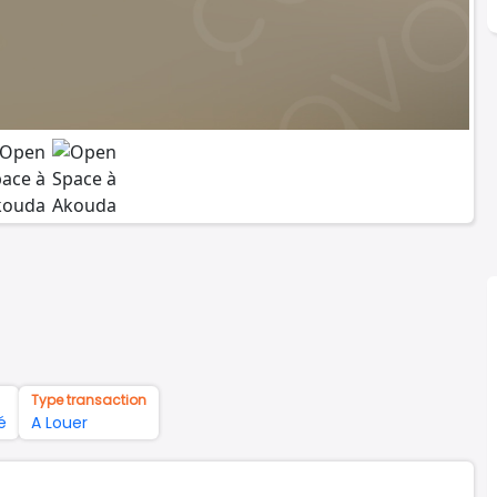
Type transaction
é
A Louer