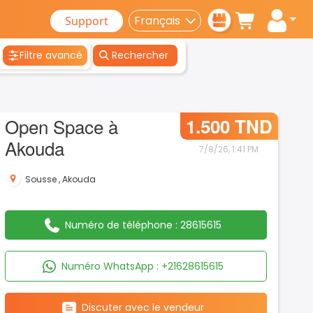
Support
Filtre avancé
Rechercher
Open Space à
1.500 TND
Akouda
7/8/26, 1:41 PM
Sousse
,
Akouda
Numéro de téléphone :
28615615
Numéro WhatsApp :
+21628615615
Discuter avec le vendeur