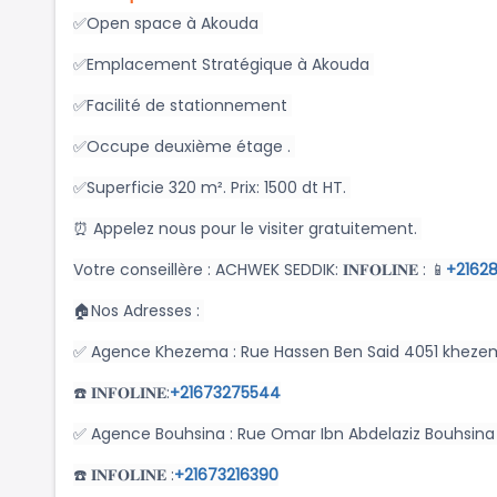
✅Open space à Akouda
✅Emplacement Stratégique à Akouda
✅Facilité de stationnement
✅Occupe deuxième étage .
✅Superficie 320 m². Prix: 1500 dt HT.
⏰ Appelez nous pour le visiter gratuitement.
Votre conseillère : ACHWEK SEDDIK: 𝐈𝐍𝐅𝐎𝐋𝐈𝐍𝐄 : 📱
+21628
🏠Nos Adresses :
✅ Agence Khezema : Rue Hassen Ben Said 4051 kheze
☎️ 𝐈𝐍𝐅𝐎𝐋𝐈𝐍𝐄:
+21673275544
✅ Agence Bouhsina : Rue Omar Ibn Abdelaziz Bouhsina
☎️ 𝐈𝐍𝐅𝐎𝐋𝐈𝐍𝐄 :
+21673216390