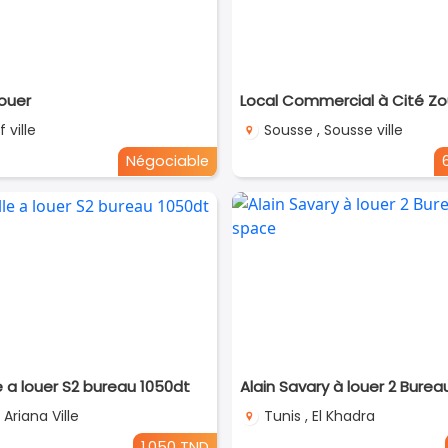
louer
f ville
Sousse , Sousse ville
Négociable
le a louer S2 bureau 1050dt
 Ariana Ville
Tunis , El Khadra
1.050 TND