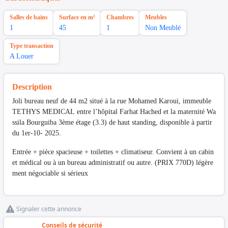
Salles de bains
Surface en m²
Chambres
Meubles
1
45
1
Non Meublé
Type transaction
A Louer
Description
Joli bureau neuf de 44 m2 situé à la rue Mohamed Karoui, immeuble
TETHYS MEDICAL entre l’hôpital Farhat Hached et la maternité Wa
ssila Bourguiba 3ème étage (3.3) de haut standing, disponible à partir
du 1er-10- 2025.
Entrée + pièce spacieuse + toilettes + climatiseur. Convient à un cabin
et médical ou à un bureau administratif ou autre. (PRIX 770D) légère
ment négociable si sérieux
Signaler cette annonce
Conseils de sécurité