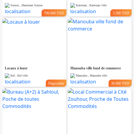
Sousse , Hammam Sousse
Kairouan , Kairouan ville
700.000 TND
3.500 TND
Locaux à louer
Manouba ville fond de commerce
Kef , Kef ville
Manouba , Manouba ville
Négociable
38.000 TND