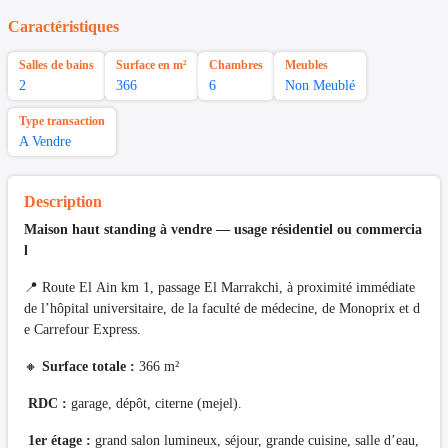
Caractéristiques
Salles de bains
Surface en m²
Chambres
Meubles
2
366
6
Non Meublé
Type transaction
A Vendre
Description
Maison haut standing à vendre — usage résidentiel ou commercia
l
📍 Route El Ain km 1, passage El Marrakchi, à proximité immédiate
de l’hôpital universitaire, de la faculté de médecine, de Monoprix et d
e Carrefour Express.
🔸
Surface totale :
366 m²
RDC :
garage, dépôt, citerne (mejel).
1er étage :
grand salon lumineux, séjour, grande cuisine, salle d’eau,