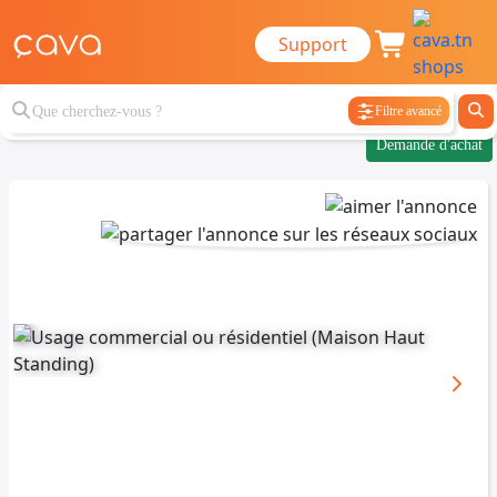
Support
Filtre avancé
Demande d'achat