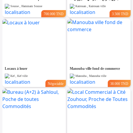
Sousse , Hammam Sousse
Kairouan , Kairouan ville
700.000 TND
3.500 TND
Locaux à louer
Manouba ville fond de commerce
Kef , Kef ville
Manouba , Manouba ville
Négociable
38.000 TND