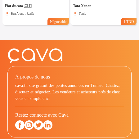
Fiat ducato 🇮🇹
Tata Xenon
Ben Arous , Radès
Tunis
Négociable
1 TND
À propos de nous
cava.tn site gratuit des petites annonces en Tunisie: Chattez,
discutez et négociez. Les vendeurs et acheteurs prés de chez
vous en simple clic.
Restez connecté avec Cava