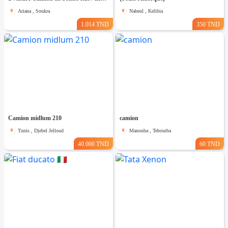
Ariana , Soukra
Nabeul , Kelibia
1.014 TND
350 TND
Camion midlum 210
camion
Tunis , Djebel Jelloud
Manouba , Tebourba
40.000 TND
60 TND