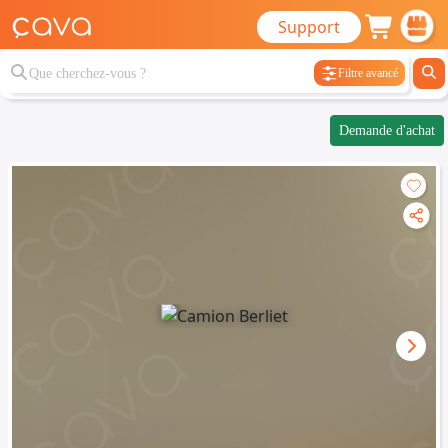
Support
Filtre avancé
Demande d'achat