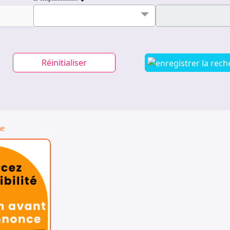
Réinitialiser
ne