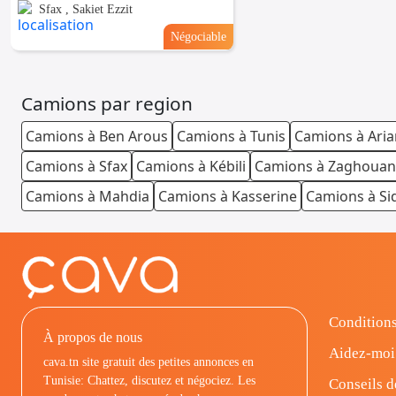
Sfax , Sakiet Ezzit
Négociable
Camions par region
Camions à Ben Arous
Camions à Tunis
Camions à Ari
Camions à Sfax
Camions à Kébili
Camions à Zaghouan
Camions à Mahdia
Camions à Kasserine
Camions à Si
Conditions
À propos de nous
Aidez-moi
cava.tn site gratuit des petites annonces en
Tunisie: Chattez, discutez et négociez. Les
Conseils d