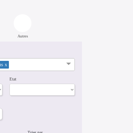
Autres
ns
x
Etat
Trier par