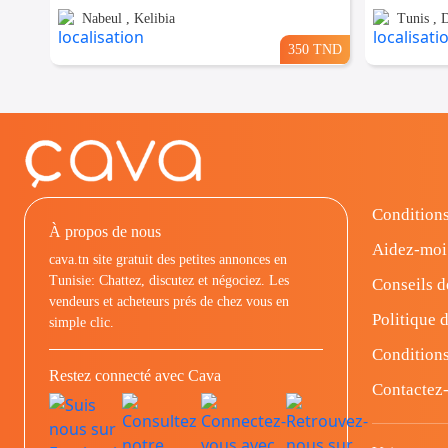
Nabeul , Kelibia
Tunis , D
350 TND
Conditions
À propos de nous
Aidez-moi
cava.tn site gratuit des petites annonces en
Tunisie: Chattez, discutez et négociez. Les
Conseils d
vendeurs et acheteurs prés de chez vous en
Politique d
simple clic.
Conditions
Restez connecté avec Cava
Contactez