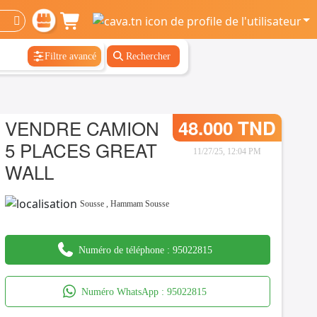
Filtre avancé
Rechercher
VENDRE CAMION
48.000 TND
5 PLACES GREAT
11/27/25, 12:04 PM
WALL
Sousse
,
Hammam Sousse
Numéro de téléphone :
95022815
Numéro WhatsApp :
95022815