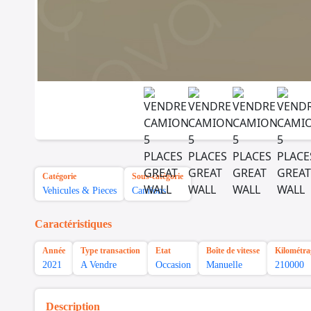
Catégorie
Sous-catégorie
Vehicules & Pieces
Camions
Caractéristiques
Année
Type transaction
Etat
Boîte de vitesse
Kilométra
2021
A Vendre
Occasion
Manuelle
210000
Description