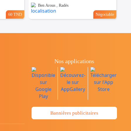
Ben Arous , Radès
60 TND
Négociable
Nos applications
Bannières publicitaires