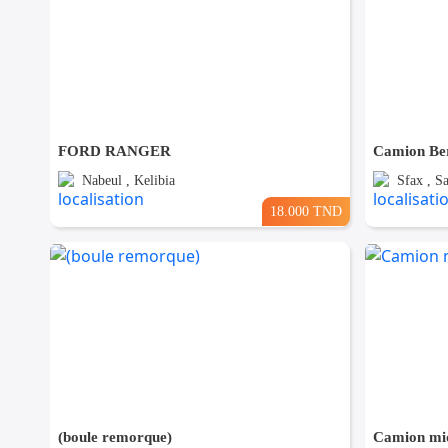
FORD RANGER
Camion Ber
Nabeul , Kelibia
Sfax , Sa
18.000 TND
(boule remorque)
Camion mi