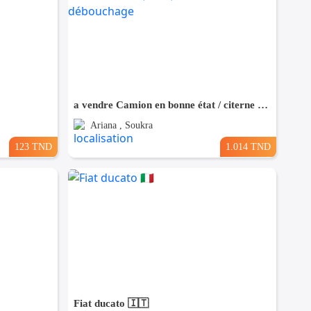
a vendre Camion en bonne état / citerne neuf / (8 m3) Camionnette de débouchage
Ariana , Soukra
123 TND
1.014 TND
Fiat ducato 🇮🇹