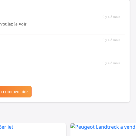
il y a 8 mois
voulez le voir
il y a 8 mois
il y a 8 mois
un commentaire