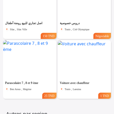
دروس خصوصية
اصل تجاري للبيع روضة أطفال
Sfax , Sfax Ville
Tunis , Cité Olympique
150 TND
Négociable
Parascolaire 7 , 8 et 9 ème
Voiture avec chauffeur
Ben Arous , Megrine
Tunis , Laouina
25 TND
1 TND
Autres par region