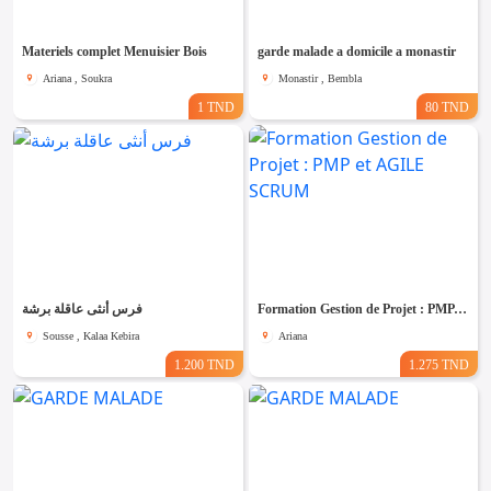
Materiels complet Menuisier Bois
garde malade a domicile a monastir
Ariana , Soukra
Monastir , Bembla
1 TND
80 TND
فرس أنثى عاقلة برشة
Formation Gestion de Projet : PMP et AGILE SCRUM
Sousse , Kalaa Kebira
Ariana
1.200 TND
1.275 TND