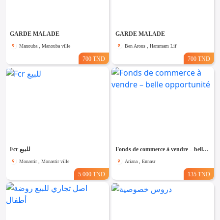
GARDE MALADE
GARDE MALADE
Manouba , Manouba ville
Ben Arous , Hammam Lif
700 TND
700 TND
Fcr للبيع
Fonds de commerce à vendre – belle opportunité
Monastir , Monastir ville
Ariana , Ennasr
5.000 TND
135 TND