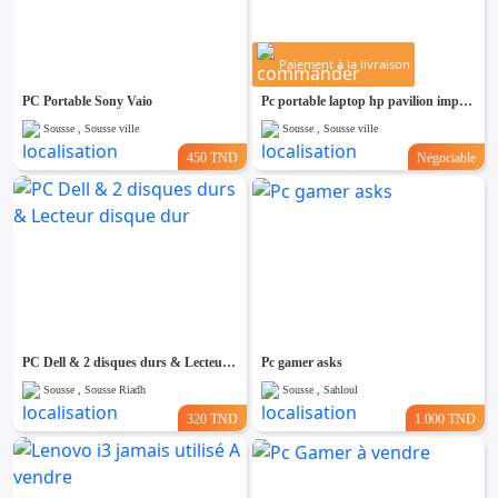
Paiement à la livraison
PC Portable Sony Vaio
Pc portable laptop hp pavilion importer
Sousse , Sousse ville
Sousse , Sousse ville
450 TND
Négociable
PC Dell & 2 disques durs & Lecteur disque dur
Pc gamer asks
Sousse , Sousse Riadh
Sousse , Sahloul
320 TND
1.000 TND