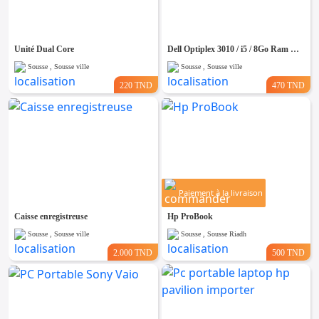
Unité Dual Core
Dell Optiplex 3010 / i5 / 8Go Ram Gamer
Sousse , Sousse ville
Sousse , Sousse ville
220 TND
470 TND
Paiement à la livraison
Caisse enregistreuse
Hp ProBook
Sousse , Sousse ville
Sousse , Sousse Riadh
2.000 TND
500 TND