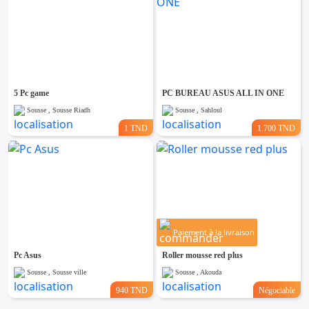
5 Pc game
PC BUREAU ASUS ALL IN ONE
Sousse , Sousse Riadh
Sousse , Sahloul
1 TND
1.700 TND
Paiement à la livraison
Pc Asus
Roller mousse red plus
Sousse , Sousse ville
Sousse , Akouda
940 TND
Négociable