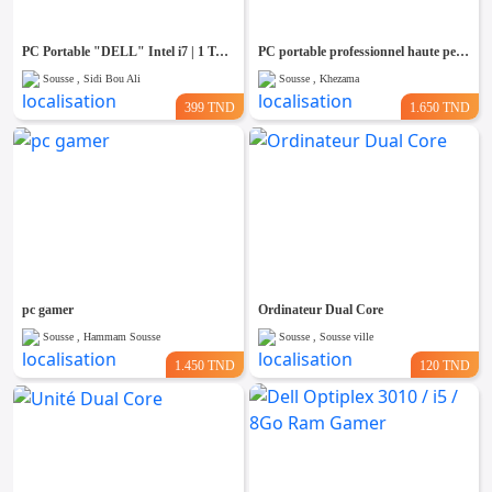
PC Portable "DELL" Intel i7 | 1 To SSD (Neuf) | 8 Go RAM
PC portable professionnel haute performance – Neuf sous garantie
Sousse , Sidi Bou Ali
Sousse , Khezama
399 TND
1.650 TND
pc gamer
Ordinateur Dual Core
Sousse , Hammam Sousse
Sousse , Sousse ville
1.450 TND
120 TND