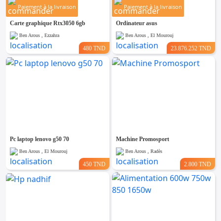
Paiement à la livraison
Paiement à la livraison
Carte graphique Rtx3050 6gb
Ordinateur asus
Ben Arous , Ezzahra
Ben Arous , El Mourouj
480 TND
23.876.252 TND
Pc laptop lenovo g50 70
Machine Promosport
Ben Arous , El Mourouj
Ben Arous , Radès
450 TND
2.800 TND