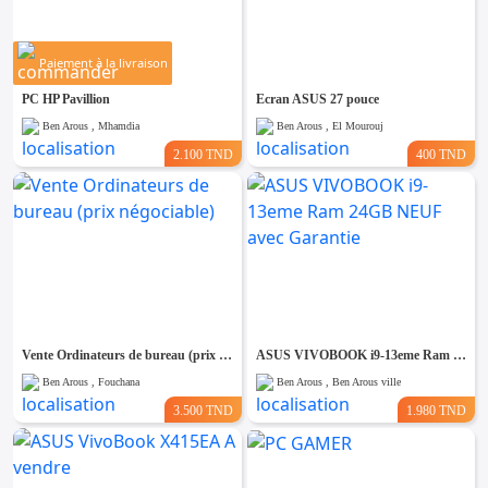
Paiement à la livraison
PC HP Pavillion
Ecran ASUS 27 pouce
Ben Arous , Mhamdia
Ben Arous , El Mourouj
2.100 TND
400 TND
Vente Ordinateurs de bureau (prix négociable)
ASUS VIVOBOOK i9-13eme Ram 24GB NEUF avec Garantie
Ben Arous , Fouchana
Ben Arous , Ben Arous ville
3.500 TND
1.980 TND