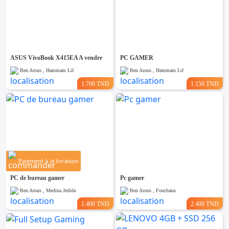
ASUS VivoBook X415EA A vendre
PC GAMER
Ben Arous , Hammam Lif
Ben Arous , Hammam Lif
1.700 TND
1.150 TND
Paiement à la livraison
PC de bureau gamer
Pc gamer
Ben Arous , Medina Jedida
Ben Arous , Fouchana
1.400 TND
2.400 TND