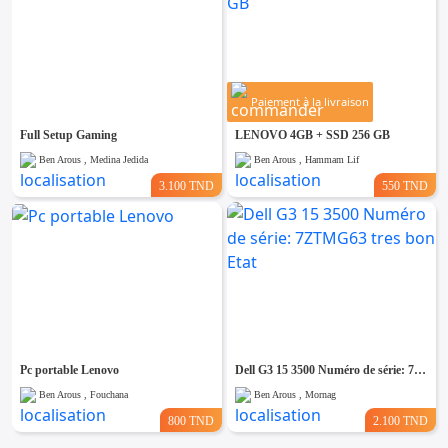
Paiement à la livraison
Full Setup Gaming
LENOVO 4GB + SSD 256 GB
Ben Arous , Medina Jedida
Ben Arous , Hammam Lif
3.100 TND
550 TND
Pc portable Lenovo
Dell G3 15 3500 Numéro de série: 7ZTMG63 tres bon Etat
Ben Arous , Fouchana
Ben Arous , Mornag
800 TND
2.100 TND