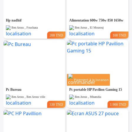
Hp nadhif
Alimentation 600w 750w 850 1650w
Ben Arous , Fouchana
Ben Arous , El Mourouj
200 TND
100 TND
Paiement à la livraison
Pc Bureau
Pc portable HP Pavilion Gaming 15
Ben Arous , Ben Arous ville
Ben Arous , Mhamdia
330 TND
1.900 TND