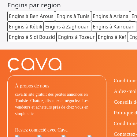
Engins par region
Engins à Ben Arous
Engins à Tunis
Engins à Ariana
En
Engins à Kébili
Engins à Zaghouan
Engins à Kairouan
Engins à Sidi Bouzid
Engins à Tozeur
Engins à Kef
Eng
Conditions
À propos de nous
Aidez-moi
cava.tn site gratuit des petites annonces en
Tunisie: Chattez, discutez et négociez. Les
Conseils d
vendeurs et acheteurs prés de chez vous en
Politique d
simple clic.
Conditions
Restez connecté avec Cava
Contactez