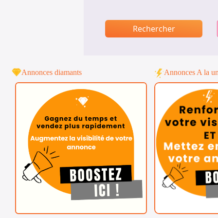
Rechercher
Annonces diamants
Annonces A la u