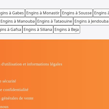
gins à Gabes
Engins à Monastir
Engins à Sousse
Engins 
Engins à Manouba
Engins à Tataouine
Engins à Jendouba
ins à Gafsa
Engins à Siliana
Engins à Beja
 d'utilisation et informations légales
e sécurité
e confidentialité
 générales de vente
-nous