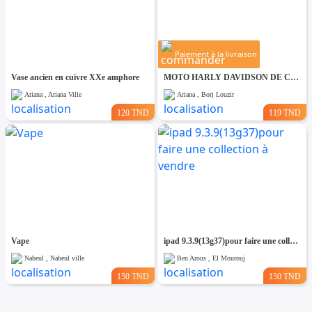
Paiement à la livraison
Vase ancien en cuivre XXe amphore
MOTO HARLY DAVIDSON DE CPLLECTION
Ariana , Ariana Ville
Ariana , Borj Louzir
120 TND
119 TND
Vape
ipad 9.3.9(13g37)pour faire une collection à vendre
Nabeul , Nabeul ville
Ben Arous , El Mourouj
150 TND
150 TND