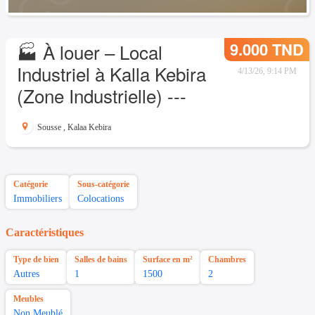
9.000 TND
🏭 À louer – Local
Industriel à Kalla Kebira
4/13/26, 9:14 PM
(Zone Industrielle) ---
Sousse
,
Kalaa Kebira
Catégorie
Sous-catégorie
Immobiliers
Colocations
Caractéristiques
Type de bien
Salles de bains
Surface en m²
Chambres
Autres
1
1500
2
Meubles
Non Meublé