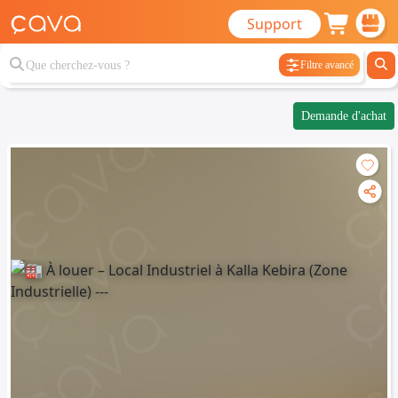
Support
Filtre avancé
Demande d'achat