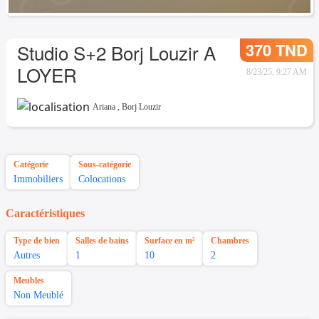
370 TND
Studio S+2 Borj Louzir A
LOYER
8/23/25, 9:27 AM
Ariana
,
Borj Louzir
Catégorie
Sous-catégorie
Immobiliers
Colocations
Caractéristiques
Type de bien
Salles de bains
Surface en m²
Chambres
Autres
1
10
2
Meubles
Non Meublé