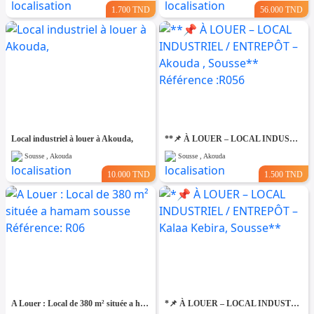
1.700 TND
56.000 TND
Local industriel à louer à Akouda,
**📌 À LOUER – LOCAL INDUSTRIEL / ENTREPÔT – Akouda , Sousse** Référence :R056
Sousse , Akouda
Sousse , Akouda
10.000 TND
1.500 TND
A Louer : Local de 380 m² située a hamam sousse Référence: R06
*📌 À LOUER – LOCAL INDUSTRIEL / ENTREPÔT – Kalaa Kebira, Sousse**