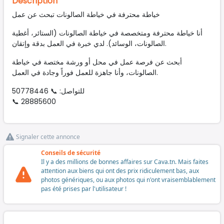
Description
خياطة محترفة في خياطة الصالونات تبحث عن عمل
أنا خياطة محترفة ومتخصصة في خياطة الصالونات (الستائر، أغطية
الصالونات، الوسائد). لدي خبرة في العمل بدقة وإتقان.
أبحث عن فرصة عمل في محل أو ورشة مختصة في خياطة
الصالونات، وأنا جاهزة للعمل فوراً وجادة في العمل.
للتواصل: 📞 50778446
📞 28885600
Signaler cette annonce
Conseils de sécurité
Il y a des millions de bonnes affaires sur Cava.tn. Mais faites
attention aux biens qui ont des prix ridiculement bas, aux
photos génériques, ou aux photos qui n'ont vraisemblablement
pas été prises par l'utilisateur !