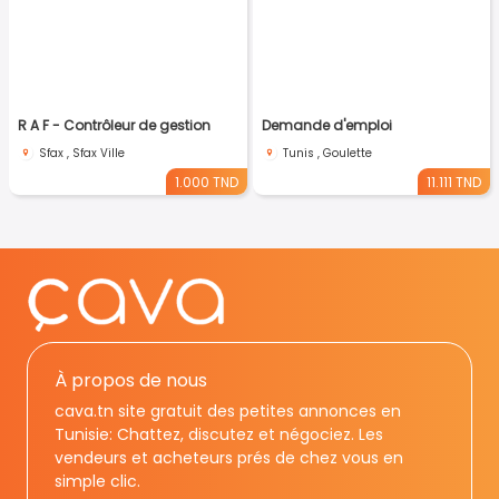
R A F - Contrôleur de gestion
Demande d'emploi
Sfax , Sfax Ville
Tunis , Goulette
1.000 TND
11.111 TND
À propos de nous
cava.tn site gratuit des petites annonces en
Tunisie: Chattez, discutez et négociez. Les
vendeurs et acheteurs prés de chez vous en
simple clic.