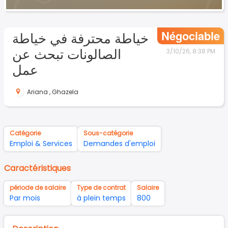
Négociable
خياطة محترفة في خياطة
الصالونات تبحث عن
3/10/26, 8:38 PM
عمل
Ariana
,
Ghazela
Catégorie
Sous-catégorie
Emploi & Services
Demandes d'emploi
Caractéristiques
période de salaire
Type de contrat
Salaire
Par mois
à plein temps
800