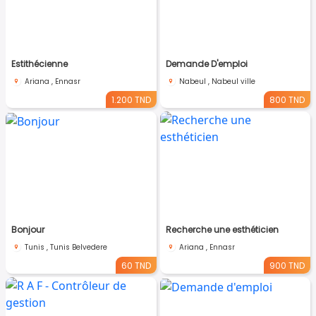
Estithécienne
Demande D'emploi
Ariana , Ennasr
Nabeul , Nabeul ville
1.200 TND
800 TND
Bonjour
Recherche une esthéticien
Tunis , Tunis Belvedere
Ariana , Ennasr
60 TND
900 TND