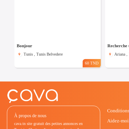
Bonjour
Recherche u
Tunis , Tunis Belvedere
Ariana ,
60 TND
Conditions
À propos de nous
Aidez-moi
cava.tn site gratuit des petites annonces en