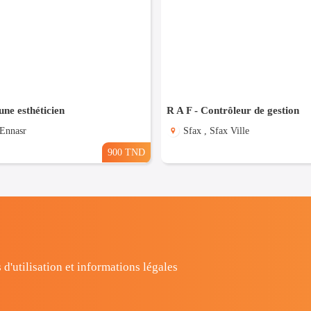
ne esthéticien
R A F - Contrôleur de gestion
 Ennasr
Sfax , Sfax Ville
900 TND
 d'utilisation et informations légales