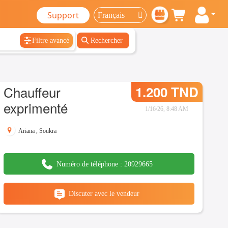
Support
Filtre avancé
Rechercher
Chauffeur
1.200 TND
exprimenté
1/16/26, 8:48 AM
Ariana
,
Soukra
Numéro de téléphone :
20929665
Discuter avec le vendeur