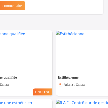
un commentaire
ne qualifiée
Estithécienne
 Ennasr
Ariana , Ennasr
1.200 TND