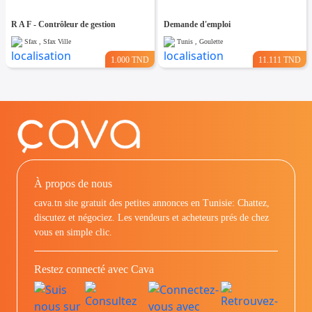
R A F - Contrôleur de gestion
Demande d'emploi
Sfax , Sfax Ville
Tunis , Goulette
1.000 TND
11.111 TND
À propos de nous
cava.tn site gratuit des petites annonces en Tunisie: Chattez,
discutez et négociez. Les vendeurs et acheteurs prés de chez
vous en simple clic.
Restez connecté avec Cava