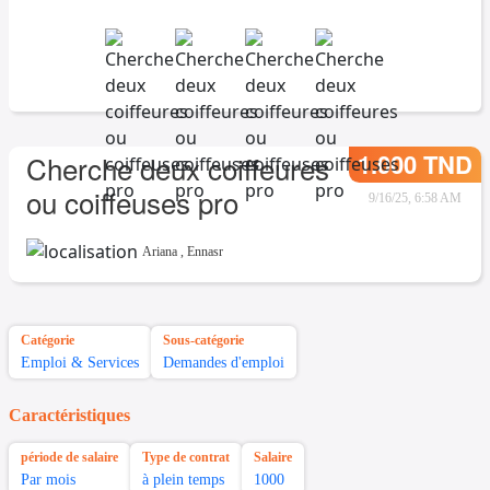
1.000 TND
Cherche deux coiffeures
ou coiffeuses pro
9/16/25, 6:58 AM
Ariana
,
Ennasr
Catégorie
Sous-catégorie
Emploi & Services
Demandes d'emploi
Caractéristiques
période de salaire
Type de contrat
Salaire
Par mois
à plein temps
1000