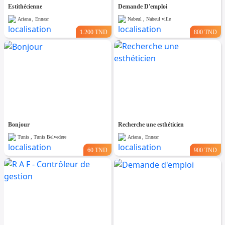
Estithécienne
Demande D'emploi
Ariana , Ennasr
Nabeul , Nabeul ville
1.200 TND
800 TND
Bonjour
Recherche une esthéticien
Tunis , Tunis Belvedere
Ariana , Ennasr
60 TND
900 TND