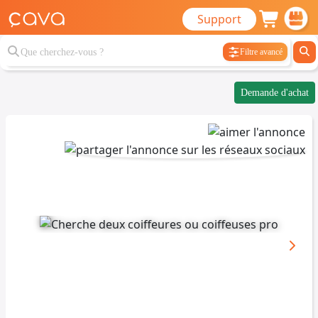
Support
Filtre avancé
Demande d'achat