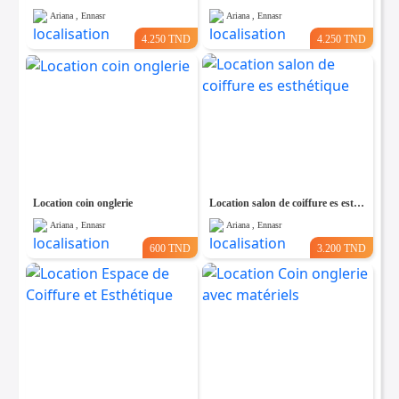
Ariana , Ennasr
Ariana , Ennasr
4.250 TND
4.250 TND
Location coin onglerie
Location salon de coiffure es esthétique
Ariana , Ennasr
Ariana , Ennasr
600 TND
3.200 TND