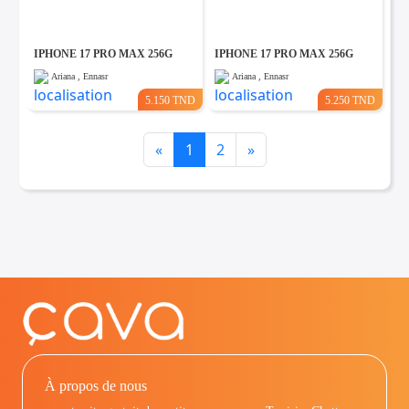
IPHONE 17 PRO MAX 256G
IPHONE 17 PRO MAX 256G
Ariana , Ennasr
Ariana , Ennasr
5.150 TND
5.250 TND
Previous
Next
«
1
2
»
À propos de nous