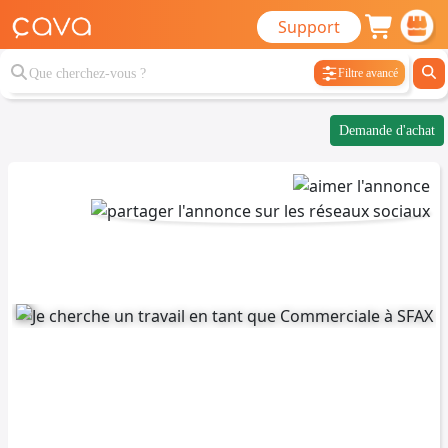
Support
Filtre avancé
Demande d'achat