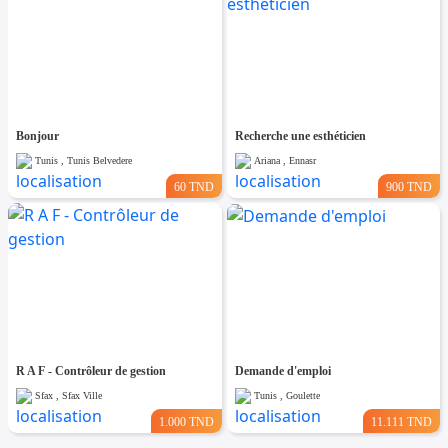
Bonjour
Recherche une esthéticien
Tunis , Tunis Belvedere
Ariana , Ennasr
60 TND
900 TND
R A F - Contrôleur de gestion
Demande d'emploi
Sfax , Sfax Ville
Tunis , Goulette
1.000 TND
11.111 TND