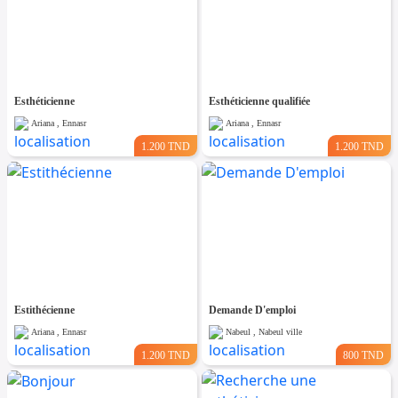
Esthéticienne
Esthéticienne qualifiée
Ariana , Ennasr
Ariana , Ennasr
1.200 TND
1.200 TND
Estithécienne
Demande D'emploi
Ariana , Ennasr
Nabeul , Nabeul ville
1.200 TND
800 TND