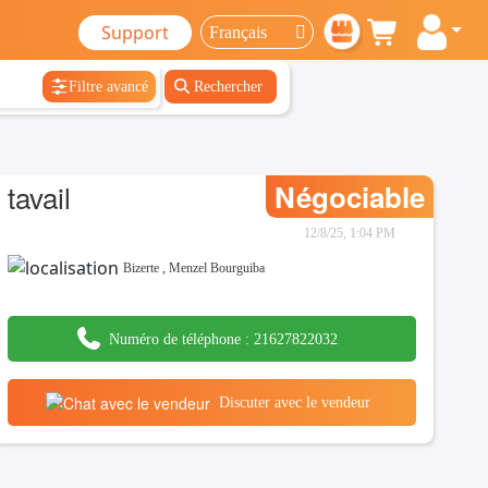
Support
Filtre avancé
Rechercher
tavail
Négociable
12/8/25, 1:04 PM
Bizerte
,
Menzel Bourguiba
Numéro de téléphone :
21627822032
Discuter avec le vendeur