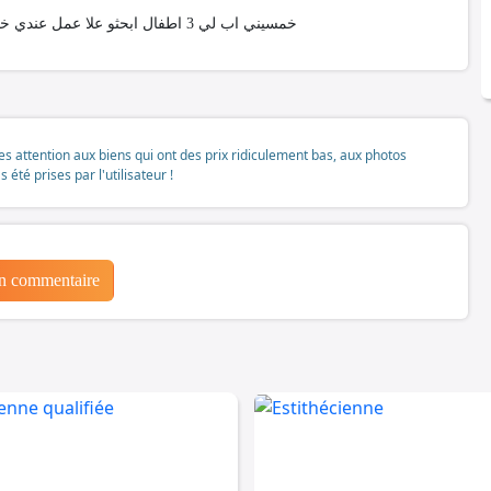
خمسيني اب لي 3 اطفال ابحثو علا عمل عندي خبرة في مجال السياقة وكهرباء والماء ودهينة ولحام مع ثيقة 100/100
tes attention aux biens qui ont des prix ridiculement bas, aux photos
té prises par l'utilisateur !
un commentaire