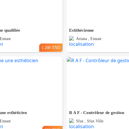
ne qualifiée
Estithécienne
 Ennasr
Ariana , Ennasr
1.200 TND
ne esthéticien
R A F - Contrôleur de gestion
 Ennasr
Sfax , Sfax Ville