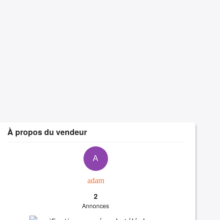
À propos du vendeur
A
adam
2
Annonces