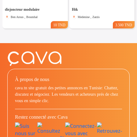
disjoncteur modulaire
Htk
Ben Arous , Boumhal
Medenine , Zarzis
10 TND
3.500 TND
À propos de nous
cava.tn site gratuit des petites annonces en Tunisie: Chattez,
discutez et négociez. Les vendeurs et acheteurs prés de chez
vous en simple clic.
Restez connecté avec Cava