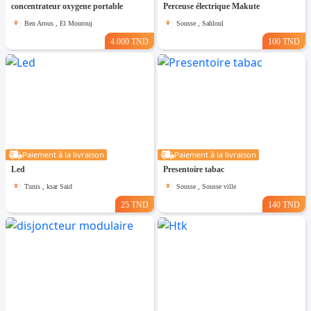
concentrateur oxygene portable
Perceuse électrique Makute
Ben Arous , El Mourouj
Sousse , Sahloul
4.000 TND
100 TND
Paiement à la livraison
Paiement à la livraison
Led
Presentoire tabac
Tunis , ksar Said
Sousse , Sousse ville
25 TND
140 TND