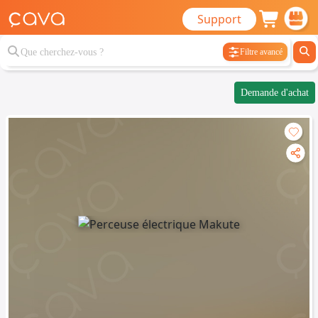
Support
Filtre avancé
Demande d'achat