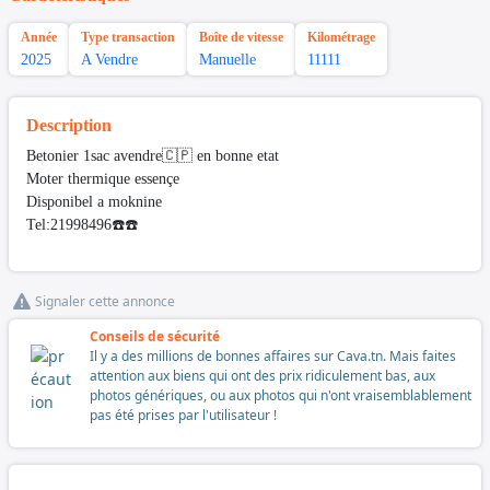
Année
Type transaction
Boîte de vitesse
Kilométrage
2025
A Vendre
Manuelle
11111
Description
Betonier 1sac avendre🇨🇵 en bonne etat
Moter thermique essençe
Disponibel a moknine
Tel:21998496☎️☎️
Signaler cette annonce
Conseils de sécurité
Il y a des millions de bonnes affaires sur Cava.tn. Mais faites
attention aux biens qui ont des prix ridiculement bas, aux
photos génériques, ou aux photos qui n'ont vraisemblablement
pas été prises par l'utilisateur !