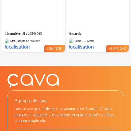
bétonnière tél : 20343063
Amarok
Sfax , Route de l'aéroport
Tunis , El Marsa
2.800 TND
39.000 TND
À propos de nous
cava.tn site gratuit des petites annonces en Tunisie: Chattez,
discutez et négociez. Les vendeurs et acheteurs prés de chez
vous en simple clic.