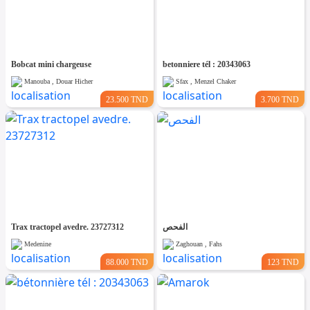
Bobcat mini chargeuse
betonniere tél : 20343063
Manouba , Douar Hicher
Sfax , Menzel Chaker
23.500 TND
3.700 TND
Trax tractopel avedre. 23727312
الفحص
Medenine
Zaghouan , Fahs
88.000 TND
123 TND