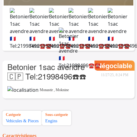
Négociable
Betonier 1sac avendre
🇨🇵 Tel:21998496☎️☎️
11/27/25, 8:24 PM
Monastir
,
Moknine
Catégorie
Sous-catégorie
Vehicules & Pieces
Engins
Caractéristiques