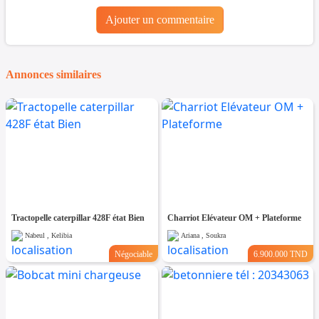
Ajouter un commentaire
Annonces similaires
Tractopelle caterpillar 428F état Bien
Charriot Elévateur OM + Plateforme
Nabeul , Kelibia
Ariana , Soukra
Négociable
6.900.000 TND