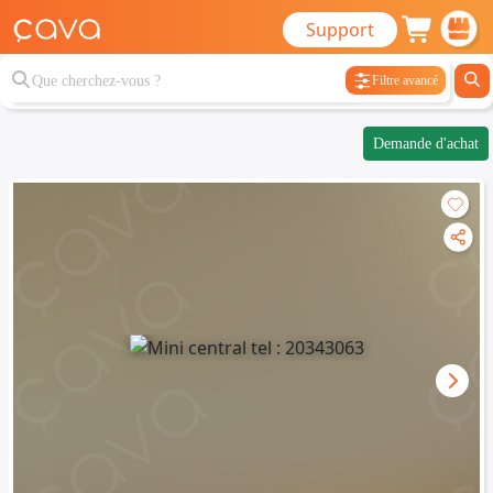
Support
Filtre avancé
Demande d'achat