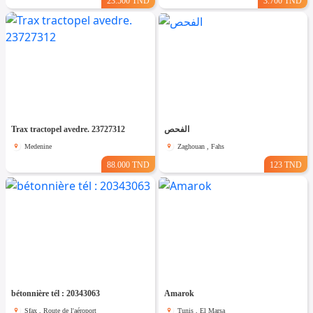
23.500 TND
3.700 TND
Trax tractopel avedre. 23727312
الفحص
Medenine
Zaghouan , Fahs
88.000 TND
123 TND
bétonnière tél : 20343063
Amarok
Sfax , Route de l'aéroport
Tunis , El Marsa