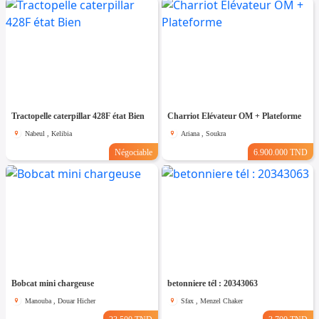
Tractopelle caterpillar 428F état Bien
Charriot Elévateur OM + Plateforme
Nabeul , Kelibia
Ariana , Soukra
Négociable
6.900.000 TND
Bobcat mini chargeuse
betonniere tél : 20343063
Manouba , Douar Hicher
Sfax , Menzel Chaker