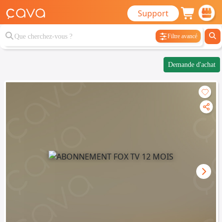
Support
Filtre avancé
Demande d'achat