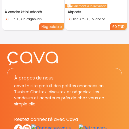
Paiement à la livraison
À vendre kit bluetooth
Airpods
Tunis , Ain Zaghouan
Ben Arous , Fouchana
Négociable
60 TND
À propos de nous
cava.tn site gratuit des petites annonces en
Tunisie: Chattez, discutez et négociez. Les
vendeurs et acheteurs prés de chez vous en
simple clic.
Restez connecté avec Cava