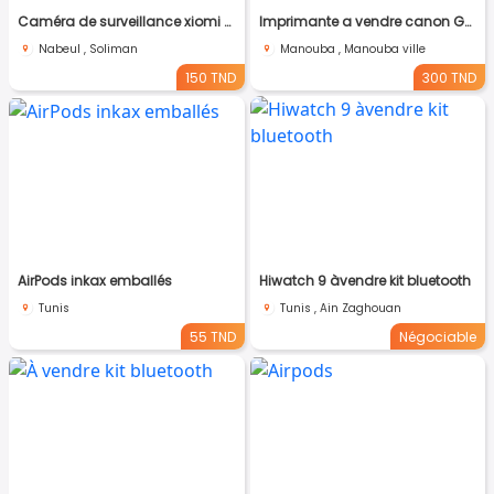
Caméra de surveillance xiomi original
Imprimante a vendre canon G2411
Nabeul , Soliman
Manouba , Manouba ville
150 TND
300 TND
AirPods inkax emballés
Hiwatch 9 àvendre kit bluetooth
Tunis
Tunis , Ain Zaghouan
55 TND
Négociable