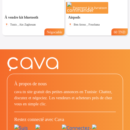
Paiement à la livraison
À vendre kit bluetooth
Airpods
Tunis , Ain Zaghouan
Ben Arous , Fouchana
Négociable
60 TND
À propos de nous
cava.tn site gratuit des petites annonces en Tunisie: Chattez,
discutez et négociez. Les vendeurs et acheteurs prés de chez
vous en simple clic.
Restez connecté avec Cava