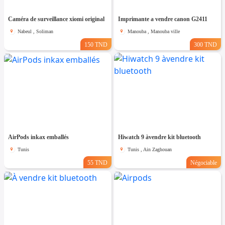
Caméra de surveillance xiomi original
Imprimante a vendre canon G2411
Nabeul , Soliman
Manouba , Manouba ville
150 TND
300 TND
AirPods inkax emballés
Hiwatch 9 àvendre kit bluetooth
Tunis
Tunis , Ain Zaghouan
55 TND
Négociable