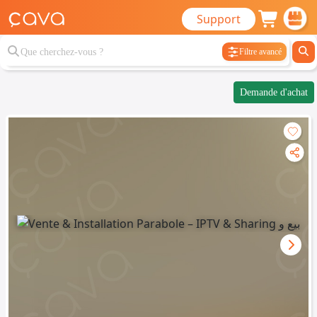
Support
Filtre avancé
Demande d'achat