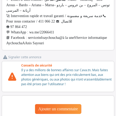
Arous – Bardo – Ariana – Marsaتونس – المروج – بن عروس – باردو –
أريانة – المرسى
🚀 Intervention rapide et travail garanti / خدمة سريعة و مضمونة📞
Pour nous contacter / للاتصال :☎️ 22 066 411
☎️ 97 864 472
💬 WhatsApp : wa.me/22066411
📘 Facebook : serviceinfoaychoucha@à la uneSService informatique
AychouchaAAnis Sayouri
Signaler cette annonce
Conseils de sécurité
Il y a des millions de bonnes affaires sur Cava.tn. Mais faites
attention aux biens qui ont des prix ridiculement bas, aux
photos génériques, ou aux photos qui n'ont vraisemblablement
pas été prises par l'utilisateur !
Ajouter un commentaire