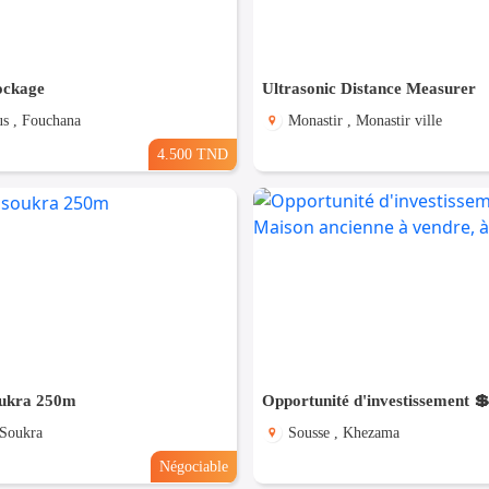
ockage
Ultrasonic Distance Measurer
s , Fouchana
Monastir , Monastir ville
4.500 TND
oukra 250m
 Soukra
Sousse , Khezama
Négociable