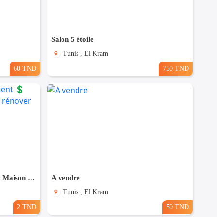
Salon 5 étoile
Tunis , El Kram
60 TND
750 TND
Opportunité d'investissement 💲 Maison ancienne à vendre, à rénover
A vendre
Tunis , El Kram
2 TND
50 TND