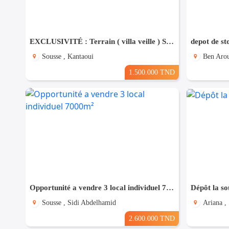
EXCLUSIVITÉ : Terrain ( villa veille ) Stratégique R+5 à El Kantaoui
depot de st
Sousse , Kantaoui
Ben Arou
1.500.000 TND
Opportunité a vendre 3 local individuel 7000m²
Dépôt la s
Sousse , Sidi Abdelhamid
Ariana ,
2.600.000 TND