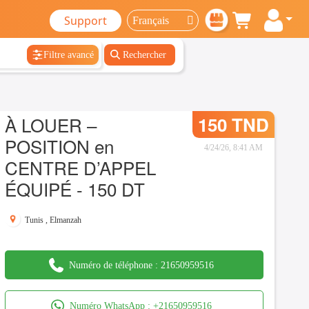
Support
Filtre avancé
Rechercher
À LOUER –
150 TND
POSITION en
4/24/26, 8:41 AM
CENTRE D’APPEL
ÉQUIPÉ - 150 DT
Tunis
,
Elmanzah
Numéro de téléphone :
21650959516
Numéro WhatsApp :
+21650959516