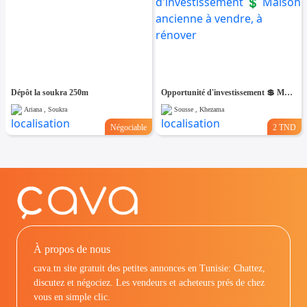
Dépôt la soukra 250m
Opportunité d'investissement 💲 Maison ancienne à vendre, à rénover
Ariana , Soukra
Sousse , Khezama
Négociable
2 TND
À propos de nous
cava.tn site gratuit des petites annonces en Tunisie: Chattez,
discutez et négociez. Les vendeurs et acheteurs prés de chez
vous en simple clic.