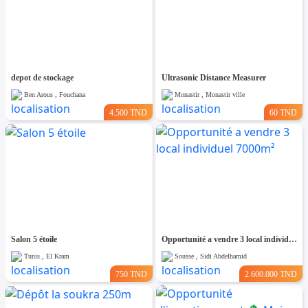
depot de stockage
Ultrasonic Distance Measurer
Ben Arous , Fouchana
Monastir , Monastir ville
4.500 TND
60 TND
Salon 5 étoile
Opportunité a vendre 3 local individuel 7000m²
Tunis , El Kram
Sousse , Sidi Abdelhamid
750 TND
2.600.000 TND