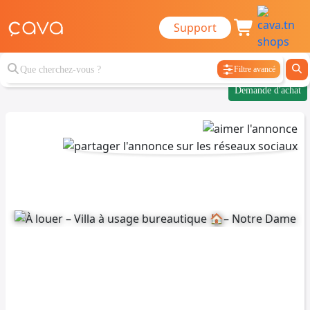
Support
Filtre avancé
Demande d'achat