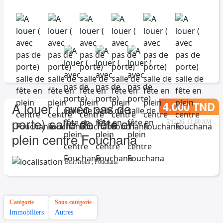
4.000 TND
A louer ( avec pas de
porte) salle de fête en
5/12/26, 11:00 AM
plein centre Fouchana
Ben Arous
,
Fouchana
Catégorie
Sous-catégorie
Immobiliers
Autres