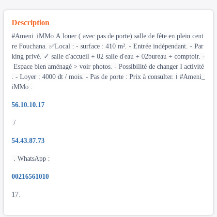
Description
#Ameni_iMMo A louer ( avec pas de porte) salle de fête en plein cent
re Fouchana. ✅Local : - surface : 410 m². - Entrée indépendant. - Par
king privé. ✓ salle d'accueil + 02 salle d'eau + 02bureau + comptoir. -
Espace bien aménagé > voir photos. - Possibilité de changer l activité
. - Loyer : 4000 dt / mois. - Pas de porte : Prix à consulter. ℹ️ #Ameni_
iMMo :
56.10.10.17
/
54.43.87.73
. WhatsApp :
00216561010
17.