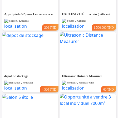
Apprt pieds S2 pour Les vacances a sousse route touristque
EXCLUSIVITÉ : Terrain ( villa veille ) Stratégique R+5 à El Kantaoui
Sousse , Khezama
Sousse , Kantaoui
260 TND
1.500.000 TND
depot de stockage
Ultrasonic Distance Measurer
Ben Arous , Fouchana
Monastir , Monastir ville
4.500 TND
60 TND