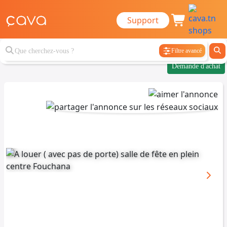
Support
Filtre avancé
Demande d'achat