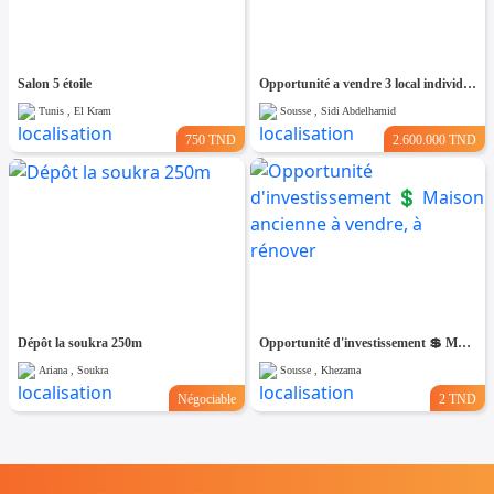
Salon 5 étoile
Opportunité a vendre 3 local individuel 7000m²
Tunis , El Kram
Sousse , Sidi Abdelhamid
750 TND
2.600.000 TND
Dépôt la soukra 250m
Opportunité d'investissement 💲 Maison ancienne à vendre, à rénover
Ariana , Soukra
Sousse , Khezama
Négociable
2 TND