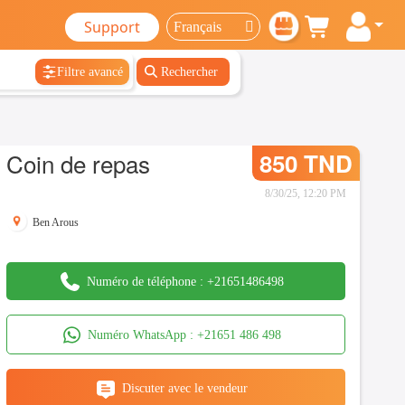
Support
Filtre avancé
Rechercher
Coin de repas
850 TND
8/30/25, 12:20 PM
Ben Arous
Numéro de téléphone :
+21651486498
Numéro WhatsApp :
+21651 486 498
Discuter avec le vendeur