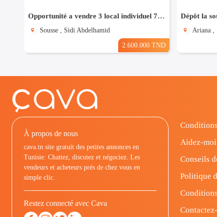
Opportunité a vendre 3 local individuel 7000m²
Dépôt la s
Sousse , Sidi Abdelhamid
Ariana ,
2.600.000 TND
Conditions
À propos de nous
Aidez-moi
cava.tn site gratuit des petites annonces en
Tunisie: Chattez, discutez et négociez. Les
Conseils d
vendeurs et acheteurs prés de chez vous en
Politique d
simple clic.
Conditions
Restez connecté avec Cava
Contactez