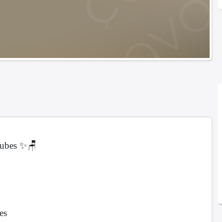
 cubes ✨🪑
es