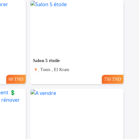
Salon 5 étoile
Tunis , El Kram
60 TND
750 TND