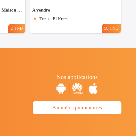
Opportunité d'investissement 💲 Maison ancienne à vendre, à rénover
A vendre
Tunis , El Kram
2 TND
50 TND
Nos applications
Bannières publicitaires