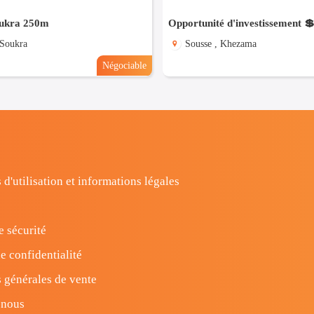
oukra 250m
 Soukra
Sousse , Khezama
Négociable
 d'utilisation et informations légales
e sécurité
e confidentialité
 générales de vente
-nous