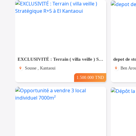
EXCLUSIVITÉ : Terrain ( villa veille ) Stratégique R+5 à El Kantaoui
depot de st
Sousse , Kantaoui
Ben Arou
1.500.000 TND