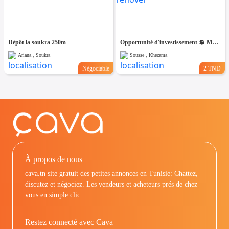
Dépôt la soukra 250m
Opportunité d'investissement 💲 Maison ancienne à vendre, à rénover
Ariana , Soukra
Sousse , Khezama
Négociable
2 TND
À propos de nous
cava.tn site gratuit des petites annonces en Tunisie: Chattez,
discutez et négociez. Les vendeurs et acheteurs prés de chez
vous en simple clic.
Restez connecté avec Cava