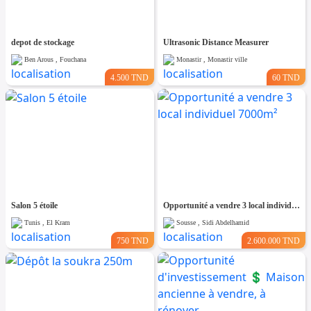
depot de stockage
Ultrasonic Distance Measurer
Ben Arous , Fouchana
Monastir , Monastir ville
4.500 TND
60 TND
Salon 5 étoile
Opportunité a vendre 3 local individuel 7000m²
Tunis , El Kram
Sousse , Sidi Abdelhamid
750 TND
2.600.000 TND