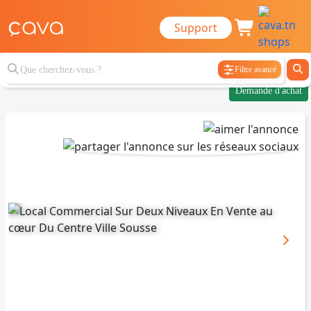
Support
Filtre avancé
Demande d'achat