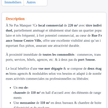
Immobiliers
Autres
Description
À Ne Pas Manquer !Ce
local commercial
de
220 m²
avec
titre indivi
duel,
partiellement aménagé et idéalement situé dans un quartier popu
laire et très fréquenté, à fort potentiel commercial, au cœur de
Rue Fr
ance Sousse Centre Ville,
offre une excellente visibilité ainsi qu’un i
mportant flux piéton, assurant une attractivité durable.
À proximité immédiate de
toutes les commodités
: commerces, trans
ports, services, hôtels, agences, etc. & à deux pas du
port Sousse.
Le local bénéfice d'une
vue mer dégagée
& se compose de
deux étag
es
biens agencés & modulables selon vos besoins et adapté à de nombr
euses activités commerciales ou professionnelles ou libérales:
Un
rez-de-
chaussée
de
110 m²
en hall d'accueil avec des éléments de range
ments
Une
mezzanine
de
110 m²
en deux bureaux & chambre de boite
d'électricité et de stockage