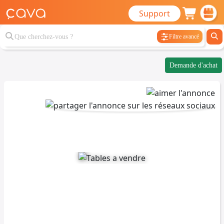
Support
Filtre avancé
Demande d'achat