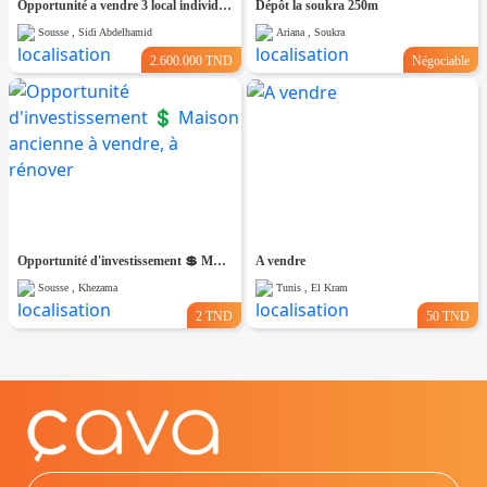
Opportunité a vendre 3 local individuel 7000m²
Dépôt la soukra 250m
Sousse , Sidi Abdelhamid
Ariana , Soukra
2.600.000 TND
Négociable
Opportunité d'investissement 💲 Maison ancienne à vendre, à rénover
A vendre
Sousse , Khezama
Tunis , El Kram
2 TND
50 TND