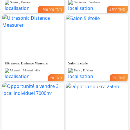
Sousse , Kantaoui
Ben Arous , Fouchana
1.500.000 TND
4.500 TND
Ultrasonic Distance Measurer
Salon 5 étoile
Monastir , Monastir ville
Tunis , El Kram
60 TND
750 TND