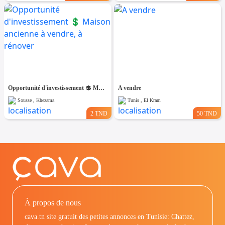
Opportunité d'investissement 💲 Maison ancienne à vendre, à rénover
A vendre
Sousse , Khezama
Tunis , El Kram
2 TND
50 TND
À propos de nous
cava.tn site gratuit des petites annonces en Tunisie: Chattez,