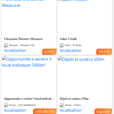
Ultrasonic Distance Measurer
Salon 5 étoile
Monastir , Monastir ville
Tunis , El Kram
60 TND
750 TND
Opportunité a vendre 3 local individuel 7000m²
Dépôt la soukra 250m
Sousse , Sidi Abdelhamid
Ariana , Soukra
2.600.000 TND
Négociable