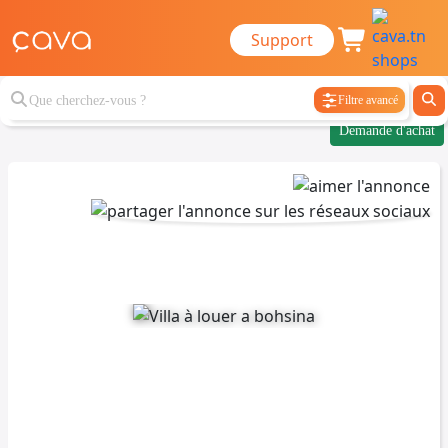
Support
Filtre avancé
Demande d'achat