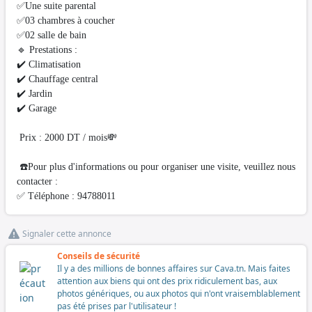
✅Une suite parental
✅03 chambres à coucher
✅02 salle de bain
🔹 Prestations :
✔️ Climatisation
✔️ Chauffage central
✔️ Jardin
✔️ Garage
Prix : 2000 DT / mois💸
☎️Pour plus d'informations ou pour organiser une visite, veuillez nous
contacter :
✅ Téléphone : 94788011
Signaler cette annonce
Conseils de sécurité
Il y a des millions de bonnes affaires sur Cava.tn. Mais faites
attention aux biens qui ont des prix ridiculement bas, aux
photos génériques, ou aux photos qui n'ont vraisemblablement
pas été prises par l'utilisateur !