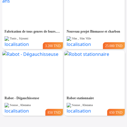
Fabrication de tous genres de fours.Garantie 5 ans
Nouveau projet Biomasse et charbon
Tunis , Sijoumi
Sfax , Sfax Ville
3.200 TND
25.000 TND
Rabot - Dégauchisseuse
Robot stationnaire
Sousse , Khezama
Sousse , Khezama
850 TND
650 TND