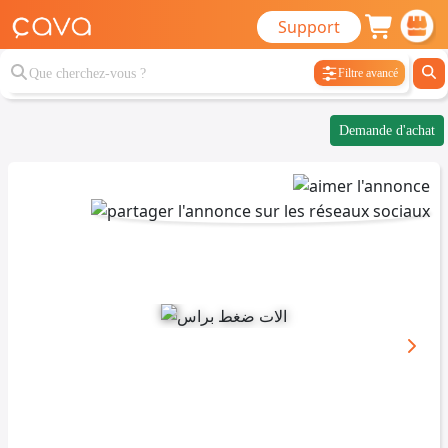
Support
Filtre avancé
Demande d'achat